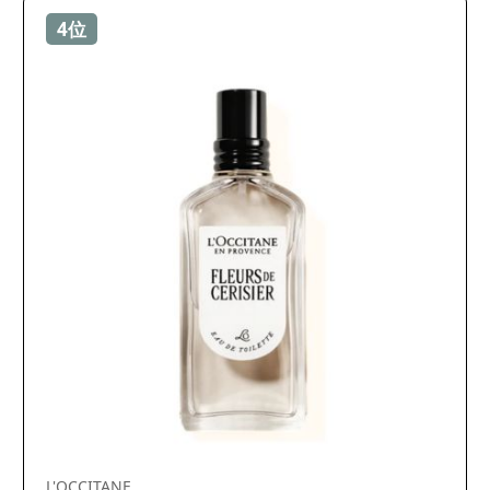
4位
L'OCCITANE