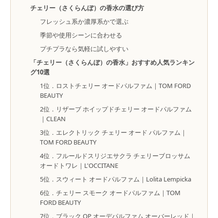
チェリー（さくらんぼ）の香水の選び方
フレッシュ系か濃厚系かで選ぶ
季節や使用シーンに合わせる
プチプラなら気軽に試しやすい
「チェリー（さくらんぼ）の香水」おすすめ人気ランキン
グ10選
1位．ロストチェリー オードパルファム｜TOM FORD
BEAUTY
2位．リザーブ ホイップドチェリー オードパルファム
｜CLEAN
3位．エレクトリック チェリー オード パルファム｜
TOM FORD BEAUTY
4位．フルールドスリジエサクラ チェリーブロッサム
オードトワレ｜L'OCCITANE
5位．スウィート オードパルファム｜Lolita Lempicka
6位．チェリー スモーク オードパルファム｜TOM
FORD BEAUTY
7位．ブラック OP オーデパルファム オーバーレッド｜