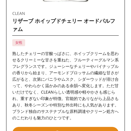
CLEAN
リザーブ ホイップドチェリー オードパルフ
ァム
女性
熟したチェリーの甘酸っぱさに、ホイップクリームを思わ
せるクリーミーな甘さを重ねた、フルーティーグルマン系
フレグランスです。ジューシーなチェリーやパイナップル
の香りから始まり、アーモンドブロッサムの繊細な甘さが
広がると、次第にバニラやムスク、シダーウッドが溶け合
って、やわらかく温かみのある余韻へ変化します。ただ甘
いだけでなく、CLEANらしい透明感や軽やかさも感じら
れ、重すぎない印象が特徴。官能的でありながら上品さも
あり、秋冬シーズンや特別な外出時にも人気があります。
ブランド独自のサステナブルな原料調達やクリーン処方へ
のこだわりも魅力のひとつです。