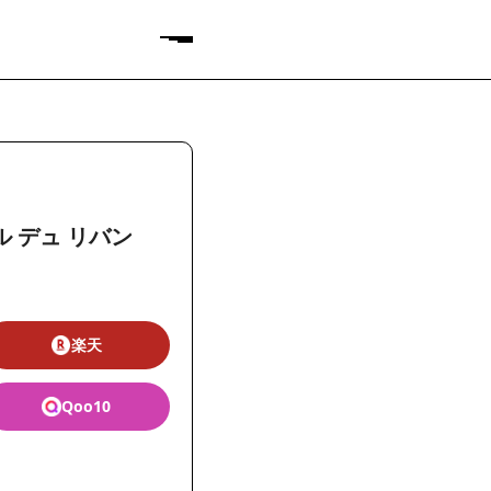
ル デュ リバン
楽天
Qoo10