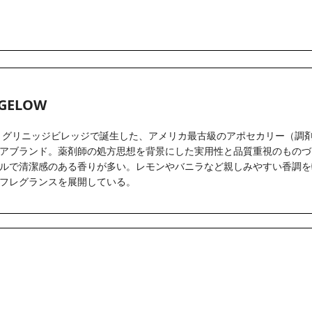
IGELOW
ク・グリニッジビレッジで誕生した、アメリカ最古級のアポセカリー（調
アブランド。薬剤師の処方思想を背景にした実用性と品質重視のものづ
ルで清潔感のある香りが多い。レモンやバニラなど親しみやすい香調を
フレグランスを展開している。