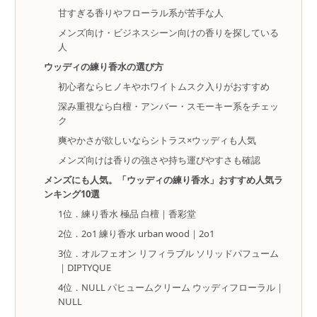
甘すぎる香りやフローラル系が苦手な人
メンズ向け・ビジネスシーン向けの香りを探している
人
ウッディの練り香水の選び方
初心者ならヒノキやホワイトムスク入りがおすすめ
深み重視なら白檀・アンバー・スモーキー系をチェッ
ク
爽やかさが欲しいならシトラス×ウッディも人気
メンズ向けは香りの強さや持ち運びやすさも確認
メンズにも人気。「ウッディの練り香水」おすすめ人気ラ
ンキング10選
1位．練り香水 極品 白檀｜香彩堂
2位．2o1 練り香水 urban wood｜2o1
3位．オルフェオン リフィラブル ソリッドパフューム
｜DIPTYQUE
4位．NULL パヒュームクリーム ウッディフローラル｜
NULL