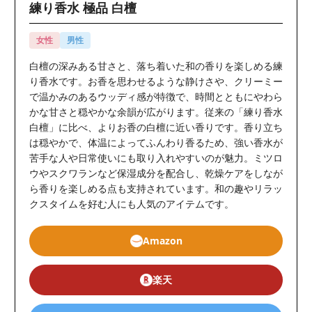
練り香水 極品 白檀
女性
男性
白檀の深みある甘さと、落ち着いた和の香りを楽しめる練
り香水です。お香を思わせるような静けさや、クリーミー
で温かみのあるウッディ感が特徴で、時間とともにやわら
かな甘さと穏やかな余韻が広がります。従来の「練り香水
白檀」に比べ、よりお香の白檀に近い香りです。香り立ち
は穏やかで、体温によってふんわり香るため、強い香水が
苦手な人や日常使いにも取り入れやすいのが魅力。ミツロ
ウやスクワランなど保湿成分を配合し、乾燥ケアをしなが
ら香りを楽しめる点も支持されています。和の趣やリラッ
クスタイムを好む人にも人気のアイテムです。
Amazon
楽天