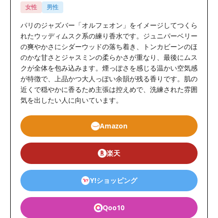
女性
男性
パリのジャズバー「オルフェオン」をイメージしてつくら
れたウッディムスク系の練り香水です。ジュニパーベリー
の爽やかさにシダーウッドの落ち着き、トンカビーンのほ
のかな甘さとジャスミンの柔らかさが重なり、最後にムス
クが全体を包み込みます。煙っぽさを感じる温かい空気感
が特徴で、上品かつ大人っぽい余韻が残る香りです。肌の
近くで穏やかに香るため主張は控えめで、洗練された雰囲
気を出したい人に向いています。
Amazon
楽天
Y!ショッピング
Qoo10