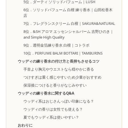
5位．ダーティ ソリッドパフューム｜LUSH
6位．ソリッドパフューム 白檀 練り香水｜山田松香木
店
7位．フレグランスクリーム 白檀｜SAKURA&NATURAL
8位．&SH アロマ エッセンシャルバーム 吉野ひのき｜
and Simple High Quality
9位．透明金箔練り香水 白檀｜コトラボ
10位．PERFUME BALM BOTTARI｜TAMBURINS
ウッディの練り香水の付け方と長持ちさせるコツ
手首より胸元やウエストなら穏やかに香る
つけすぎは重く感じやすいため少量がおすすめ
保湿後につけると香りがなじみやすい
ウッディの練り香水に関するQ&A
ウッディ系はおじさんっぽい印象になる？
ウッディの香りは女性でも使える？
夏でもウッディ系は使いやすい？
おわりに