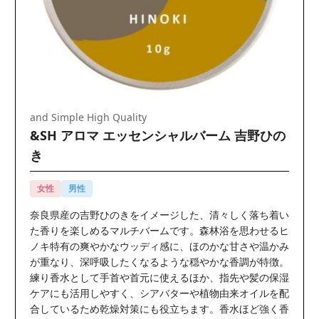
and Simple High Quality
&SH アロマ エッセンシャルバーム 吉野ひの
き
女性
男性
奈良県産の吉野ひのきをイメージした、清々しく落ち着い
た香りを楽しめるマルチバームです。森林浴を思わせるヒ
ノキ特有の爽やかなウッディ感に、ほのかな甘さや温かみ
が重なり、深呼吸したくなるような穏やかな香調が特徴。
練り香水として手首や首元に使えるほか、指先や髪の保湿
ケアにも活用しやすく、シアバターや植物由来オイルを配
合しているため乾燥対策にも役立ちます。香水ほど強く香